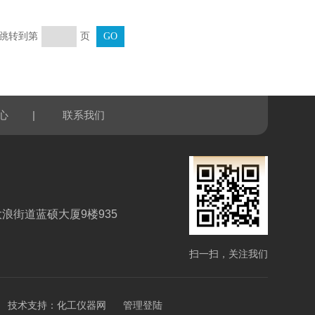
页 跳转到第
页
|
心
联系我们
浪街道蓝硕大厦9楼935
扫一扫，关注我们
技术支持：
化工仪器网
管理登陆