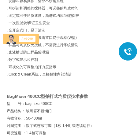
. 安静和容易操作，全部不锈钢系统
. 可拆卸和调整的搅拌器，可调整的均质时间
. 固定或可变均质速度，渐进式均质/细胞保护
. 一次性滤袋/保证卫生安全
. 全开启式门，易于清洗
. 水密双层安全门，玻璃窗口易于观察(W型)
. 样品与均质仪无接触，不需要进行系统清洗
. 废液槽以防止样品袋泄漏
. 数字式显示和控制
. 可视化的可调整拍打力度指示
. Click & Clean系统，全接触性内部清洁
BagMixer 400CC
型拍打式均质仪技术参数
型 号：bagmixer400CC
产品结构： 玻璃窗不锈钢门
有效容积 ：50-400ml
时间范围 ：数字式连续可调（1秒-1小时或连续运行）
可变速度 ：1-4档可调整