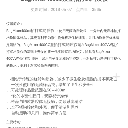
更新时间：2018-05-07 点击量：
3565
仪器简介：
拍打式均质仪
BagMixer400cc
：使用无菌均质袋袋，一分钟内无声地拍打
均质固体样品，其更有利于为微生物分析及保护细胞，并且均质器腔体永远
拍打式均质仪
是清洁的。BagMixer 400CC型
是在
BagMixer 400VW
型拍
打式均质仪
的基础上开发的新一代实验室用均质仪，除具有BagMixer
400VW的所有功能外，采用电子显示和数字控制，并对拍打力度进行可视化
的指示，更利于对实验条件的控制。
+
.
相比于传统的旋转均质器，减少了微生物及细胞的损坏和死亡
.
.一次性使用的无菌样品袋，增加了卫生和安全性
.
.可处理样品量范围在50～400ml
.
.*化的水密性腔门，安静易于操作
.
.样品与均质器腔体无接触，勿须系统清洁
.
.全不锈钢腔体和外壳，便于清洁和保养
.
.自动启动和关闭，操作简单方便
主要特点: