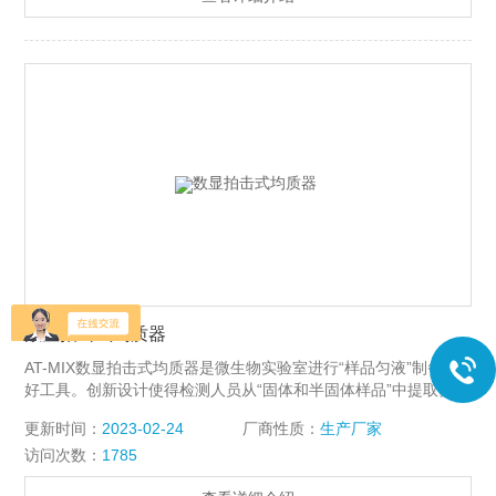
数显拍击式均质器
AT-MIX数显拍击式均质器是微生物实验室进行“样品匀液”制备的
好工具。创新设计使得检测人员从“固体和半固体样品”中提取微生
物的过程变得简单、高效！只需将样品和稀释液加入到无菌均质
更新时间：
2023-02-24
厂商性质：
生产厂家
袋中，然后将均质袋放入均质器中，关上可视窗门，即开始并完
访问次数：
1785
成样品的混合均质处理。