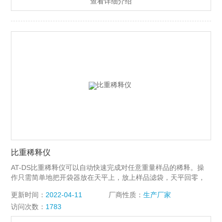
查看详细介绍
比重稀释仪
AT-DS比重稀释仪可以自动快速完成对任意重量样品的稀释。操
作只需简单地把开袋器放在天平上，放上样品滤袋，天平回零，
选择适当的稀释倍数， 加入样品，按动开关，稀释液即可快速准
更新时间：
2022-04-11
厂商性质：
生产厂家
确的加入到样品滤袋中，完成稀释工作。 输入数值即可加样，节
访问次数：
1783
省了实验员大量时间精力，减少污染确保样品的纯净度，实现了
实验自动化 快捷化 精确化的要求。