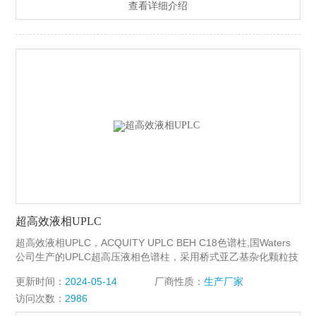
查看详细介绍
超高效液相UPLC
超高效液相UPLC，ACQUITY UPLC BEH C18色谱柱,国Waters
公司生产的UPLC超高压液相色谱柱，采用桥式亚乙基杂化颗粒技
术，使得1.7 µm的填料能耐 受15000PSI的超高压力。其中较常
更新时间：
2024-05-14
厂商性质：
生产厂家
用的规格1.7 µm, 2.1 mm X 100 mm,订货货号186002352。
访问次数：
2986