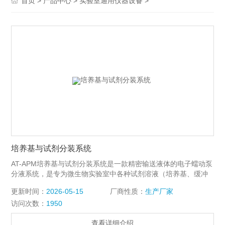
>
>
>
首页
产品中心
实验室通用仪器设备
培养基与试剂分装系统
AT-APM培养基与试剂分装系统是一款精密输送液体的电子蠕动泵
分液系统，是专为微生物实验室中各种试剂溶液（培养基、缓冲
液、稀释液等）的精确计量和分装而设计，它可以使您频繁的重
更新时间：
2026-05-15
厂商性质：
生产厂家
复分液操作变得轻松、高效！可“倾注平板制备”和“试管分装”等多
访问次数：
1950
种用途
查看详细介绍