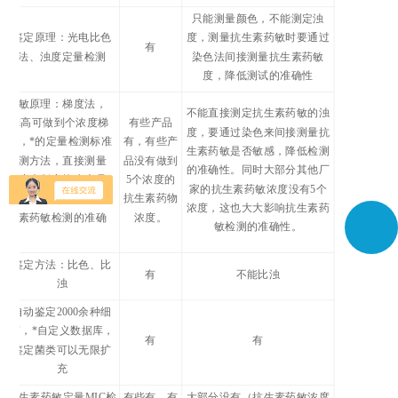
只能测量颜色，不能测定浊
鉴定原理：光电比色
度，测量抗生素药敏时要通过
有
法、浊度定量检测
染色法间接测量抗生素药敏
度，降低测试的准确性
药敏原理：梯度法，
不能直接测定抗生素药敏的浊
zui高可做到个浓度梯
有些产品
度，要通过染色来间接测量抗
度，*的定量检测标准
有，有些产
生素药敏是否敏感，降低检测
检测方法，直接测量
品没有做到
的准确性。同时大部分其他厂
浊度来判定抗生素是
5个浓度的
家的抗生素药敏浓度没有5个
否敏感，大大提高抗
抗生素药物
浓度，这也大大影响抗生素药
生素药敏检测的准确
浓度。
敏检测的准确性。
性
鉴定方法：比色、比
有
不能比浊
浊
自动鉴定2000余种细
菌，*自定义数据库，
有
有
鉴定菌类可以无限扩
充
抗生素药敏定量MIC检
有些有，有
大部分没有（抗生素药敏浓度