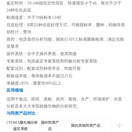
鉴定时间：18-24h报告定性报告，快速报告小于4h，每次不少于
24种生化反应
检测速度：大于70份标本/小时
8
21
信息处理：
类
种信息处理方式，可根据标本，菌种，药物等类
别统计，查询
质控：包含质控分析功能，能执行ATCC标准菌株检测，满足实验
室要求
操作系统：全中文操作界面，使用简捷
专家系统：包括鉴定专家系统和药敏分析专家系统
配套试剂：配套试剂种类齐全，性能可靠
检验成本低，每块板成本不超过25元
准确度≥95%，重复性99%以上
应用领域
适用于食品、医药、质检、疾控、畜牧、水产、环境保护、水质
分析及各大大专院校微生物的分析研究。
与同类产品对比
+
序
AUTOMA
微生物分析
国外同类产
国内其他同类产品
号
鉴定系统
品