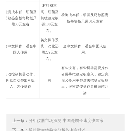
材料成本
检测成本低，细菌及
高，细菌及
检测成本低，细菌及药敏鉴定
1
药敏鉴定板每块板只
药敏鉴定板
板每块板只需30元左右
需30元左右
要100元左
右。
英文操作系
全中文操作，适合中
统，汉化还
全中文操作，适合中国人使
2
国人使用
需2万元左
用。
右。
有些没有，有些机器需要操作
自动控制机器动作，
者用手把鉴定板塞入，鉴定完
3
托盘自动伸出和吸
有
后又要用手伸进去把鉴定板取
入，方便操作
出，很容易使操作者被细菌污
染
上一条：
分析仪器市场预测 中国是增长速度快国家
下一条：
通过微生物鉴定分析仪测定什么