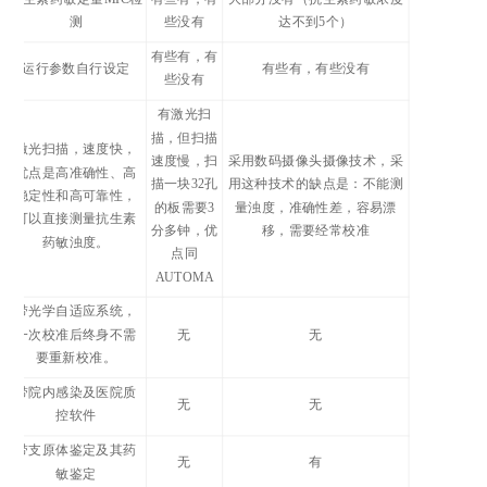
测
些没有
达不到5个）
有些有，有
运行参数自行设定
有些有，有些没有
些没有
有激光扫
描，但扫描
激光扫描，速度快，
速度慢，扫
采用数码摄像头摄像技术，采
优点是高准确性、高
描一块32孔
用这种技术的缺点是：不能测
稳定性和高可靠性，
的板需要3
量浊度，准确性差，容易漂
可以直接测量抗生素
分多钟，优
移，需要经常校准
药敏浊度。
点同
AUTOMA
带光学自适应系统，
一次校准后终身不需
无
无
要重新校准。
带院内感染及医院质
无
无
控软件
带支原体鉴定及其药
0
无
有
敏鉴定