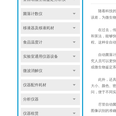
随着科技的不
菌落计数仪
误差，为微生
移液器及移液耗材
在过去，传统
和算法，能够
程。这种全自
食品温度计
自动菌落计数
实验室通用仪器设备
究人员可以更
或微生物鉴定
微波消解仪
此外，还具有
仪器配件耗材
大小、颜色、
问，便于不同
分析仪器
尽管自动菌落
图像识别的准
仪器租赁