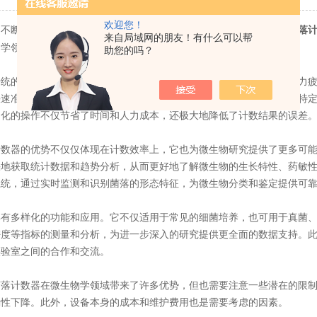
欢迎您！
断进步，实验室的微生物研究也迎来了一项重要的创新——
自动菌落
来自局域网的朋友！有什么可以帮
物学领域带来许多便利和前景。
助您的吗？
的菌落计数需要人工目测并记录，因此容易受到人为主观意识和视力疲
快速准确地识别和计数微生物菌落。利用该设备，只需将培养皿放置在特
动化的操作不仅节省了时间和人力成本，还极大地降低了计数结果的误差
器的优势不仅仅体现在计数效率上，它也为微生物研究提供了更多可能
快地获取统计数据和趋势分析，从而更好地了解微生物的生长特性、药敏
系统，通过实时监测和识别菌落的形态特征，为微生物分类和鉴定提供可
多样化的功能和应用。它不仅适用于常见的细菌培养，也可用于真菌、
密度等指标的测量和分析，为进一步深入的研究提供更全面的数据支持。
实验室之间的合作和交流。
计数器在微生物学领域带来了许多优势，但也需要注意一些潜在的限制
确性下降。此外，设备本身的成本和维护费用也是需要考虑的因素。