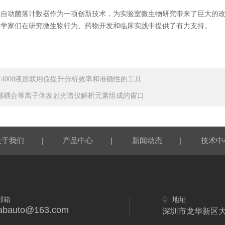
动菌落计数器作为一项创新技术，为实验室微生物研究带来了巨大的改
科学家们在研究微生物行为、药物开发和临床实践中提供了有力支持。
PI4000液质联用仪提升分析效率和准确性的工具
感耦合等离子体发射光谱仪解析元素组成的窗口
|
|
|
关于我们
产品中心
新闻动态
技术中
邮箱
地址
labauto@163.com
深圳市龙华新区大