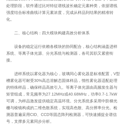
处理阶段，软件通过比对特征谱线波长确定元素种类，依据谱线
强度结合标准曲线计算元素浓度，完成从样品到结果的精准转
化。
二、核心结构：四大模块构建高效分析体系
设备的稳定运行依赖各模块的协同配合，核心结构涵盖进样
系统、等离子体光源、分光系统与检测器，各司其职又紧密衔
接。
进样系统以雾化器为核心，玻璃同心雾化器是标准配置，V型
槽雾化器可耐受30%高总溶解态固体样品，惰性雾化器适配处理
的特殊样品，确保样品高效引入。等离子体光源由高频发生器与
矩管组成，常见频率为27.12MHz或40.68MHz，功率0.7-1.7kW
可调，为样品激发提供稳定高温环境。分光系统多采用中阶梯光
栅与棱镜构成的二维色散系统，实现高色散、高分辨率分光。检
测器普遍采用CID、CCD等固态阵列检测器，可快速捕捉全谱信
号，支撑多元素同步分析。