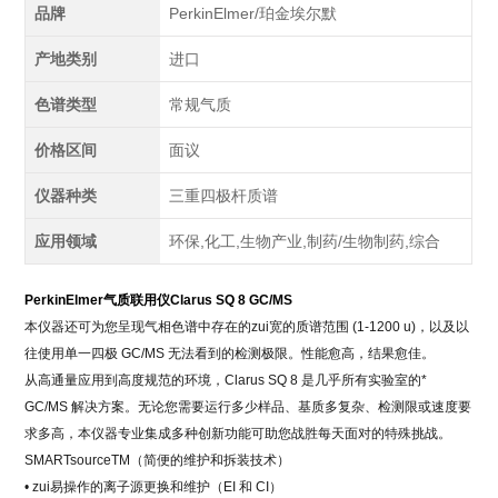
品牌
PerkinElmer/珀金埃尔默
产地类别
进口
色谱类型
常规气质
价格区间
面议
仪器种类
三重四极杆质谱
应用领域
环保,化工,生物产业,制药/生物制药,综合
PerkinElmer气质联用仪
Clarus SQ 8 GC/MS
本仪器还可为您呈现气相色谱中存在的zui宽的质谱范围 (1-1200 u)，以及以
往使用单一四极 GC/MS 无法看到的检测极限。性能愈高，结果愈佳。
从高通量应用到高度规范的环境，Clarus SQ 8 是几乎所有实验室的*
GC/MS 解决方案。无论您需要运行多少样品、基质多复杂、检测限或速度要
求多高，本仪器专业集成多种创新功能可助您战胜每天面对的特殊挑战。
SMARTsourceTM（简便的维护和拆装技术）
• zui易操作的离子源更换和维护（EI 和 CI）