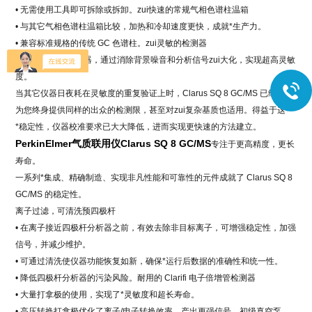
• 无需使用工具即可拆除或拆卸。zui快速的常规气相色谱柱温箱
• 与其它气相色谱柱温箱比较，加热和冷却速度更快，成就*生产力。
• 兼容标准规格的传统 GC 色谱柱。zui灵敏的检测器
• *的 Clarifi™ 检测器，通过消除背景噪音和分析信号zui大化，实现超高灵敏
度。
当其它仪器日夜耗在灵敏度的重复验证上时，Clarus SQ 8 GC/MS 已经能够
为您终身提供同样的出众的检测限，甚至对zui复杂基质也适用。得益于这一
*稳定性，仪器校准要求已大大降低，进而实现更快速的方法建立。
PerkinElmer气质联用仪
Clarus SQ 8 GC/MS
专注于更高精度，更长
寿命。
一系列*集成、精确制造、实现非凡性能和可靠性的元件成就了 Clarus SQ 8
GC/MS 的稳定性。
离子过滤，可清洗预四极杆
• 在离子接近四极杆分析器之前，有效去除非目标离子，可增强稳定性，加强
信号，并减少维护。
• 可通过清洗使仪器功能恢复如新，确保*运行后数据的准确性和统一性。
• 降低四极杆分析器的污染风险。耐用的 Clarifi 电子倍增管检测器
• 大量打拿极的使用，实现了*灵敏度和超长寿命。
• 高压转换打拿极优化了离子/电子转换效率，产出更强信号。初级真空泵