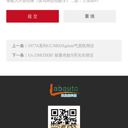
请输入计算结果（填写阿拉伯数字），如：三加四=7
上一条：
5977A系列GC/MSDAgilent气质联用仪
下一条：
Ux-230EDXRF 能量色散X荧光光谱仪