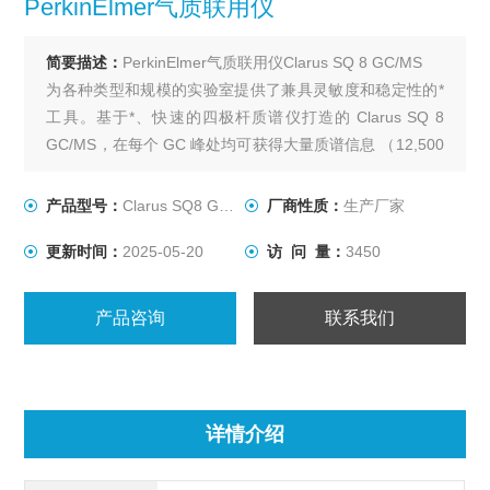
PerkinElmer气质联用仪
简要描述：
PerkinElmer气质联用仪Clarus SQ 8 GC/MS
为各种类型和规模的实验室提供了兼具灵敏度和稳定性的*
工具。基于*、快速的四极杆质谱仪打造的 Clarus SQ 8
GC/MS，在每个 GC 峰处均可获得大量质谱信息 （12,500
amu/sec），这使其能够对非常窄的色谱峰进行明确的定性
和定量，并获得高精准的数据。
产品型号：
Clarus SQ8 GC/MS
厂商性质：
生产厂家
更新时间：
2025-05-20
访 问 量：
3450
产品咨询
联系我们
详情介绍