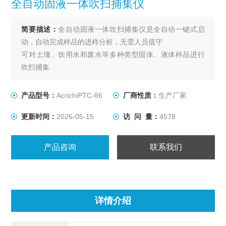
全自动固液一体吹扫捕集仪
简要描述：
全自动固液一体吹扫捕集仪是全自动一键式启
动，自动完成样品的进样分析，无需人员值守
可对土壤、饮用水和废水等多种类型固体、液体样品进行
吹扫捕集
液体样品支持U型管异位或原位对样品进行吹扫捕集
固体样品支持加热和连续可调的磁珠搅拌下进行吹扫捕集
产品型号：
AcrichiPTC-86
厂商性质：
生产厂家
自动检漏和故障报警功能
更新时间：
2026-05-15
访 问 量：
4578
进样系统的取样臂移动平稳、精确，噪音低
触摸屏控制，界面信息丰富、齐全，操作简单
方法参数设置、实时显示工作状态、运行时间
产品咨询
联系我们
详情介绍