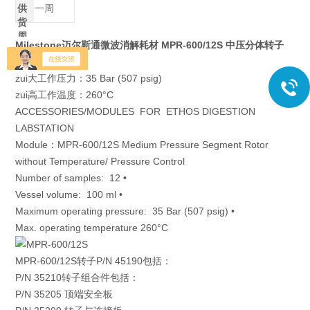
供
一周
货
周
Milestone迈尔斯通微波消解耗材 MPR-600/12S 中压分体转子
期
容量：100ML
zui大工作压力：35 Bar (507 psig)
zui高工作温度：260°C
ACCESSORIES/MODULES FOR ETHOS DIGESTION
LABSTATION
Module：MPR-600/12S Medium Pressure Segment Rotor
without Temperature/ Pressure Control
Number of samples: 12 •
Vessel volume: 100 ml •
Maximum operating pressure: 35 Bar (507 psig) •
Max. operating temperature 260°C
MPR-600/12S转子P/N 45190包括：
P/N 35210转子组合件包括：
P/N 35205 顶端安全板