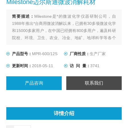
Milestone迈尔斯通微波消解耗材
简要描述：
Milestone是*的微波化学仪器研制公司，自
1988年推出*台商用微波消解以来，已拥有30多项微波化学
和15000多家用户，在中国已经拥有800多用户，遍及科研
院校、环境、卫生、农业、冶金、地矿、地球科学等各个
领域。
Milestone迈尔斯通微波消解耗材 MPR-600/12S
产品型号：
MPR-600/12S
厂商性质：
生产厂家
中压分体转子
更新时间：
2018-05-11
访 问 量：
3741
产品咨询
联系我们
详情介绍