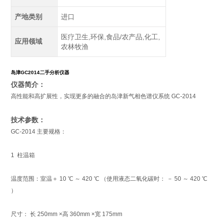
产地类别
进口
医疗卫生,环保,食品/农产品,化工,
应用领域
农林牧渔
岛津GC2014
二手分析仪器
仪器简介：
高性能和高扩展性，实现更多的融合的岛津新气相色谱仪系统 GC-2014
技术参数：
GC-2014 主要规格：
1 柱温箱
温度范围：室温＋ 10 ℃ ～ 420 ℃ （使用液态二氧化碳时： － 50 ～ 420 ℃
）
尺寸： 长 250mm ×高 360mm ×宽 175mm