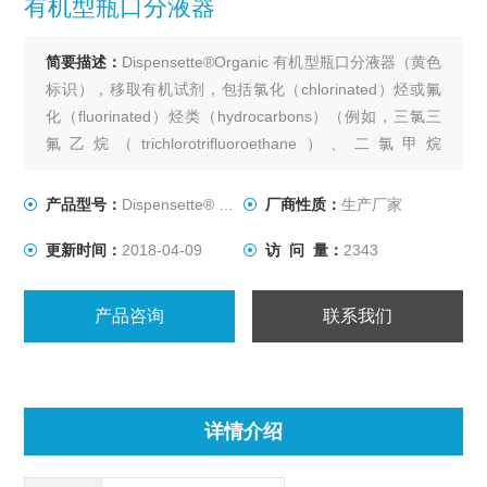
有机型瓶口分液器
简要描述：
Dispensette®Organic 有机型瓶口分液器（黄色
标识），移取有机试剂，包括氯化（chlorinated）烃或氟
化（fluorinated）烃类（hydrocarbons）（例如，三氯三
氟乙烷（trichlorotrifluoroethane）、二氯甲烷
（dichloromethane）等）、高浓度酸（例如，盐酸
（HCl）、硝酸（HNO3）等）等的理想选择。
产品型号：
Dispensette® Org
厂商性质：
生产厂家
更新时间：
2018-04-09
访 问 量：
2343
产品咨询
联系我们
详情介绍